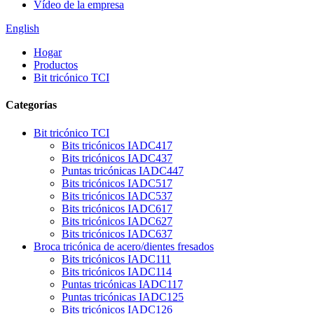
Vídeo de la empresa
English
Hogar
Productos
Bit tricónico TCI
Categorías
Bit tricónico TCI
Bits tricónicos IADC417
Bits tricónicos IADC437
Puntas tricónicas IADC447
Bits tricónicos IADC517
Bits tricónicos IADC537
Bits tricónicos IADC617
Bits tricónicos IADC627
Bits tricónicos IADC637
Broca tricónica de acero/dientes fresados
Bits tricónicos IADC111
Bits tricónicos IADC114
Puntas tricónicas IADC117
Puntas tricónicas IADC125
Bits tricónicos IADC126