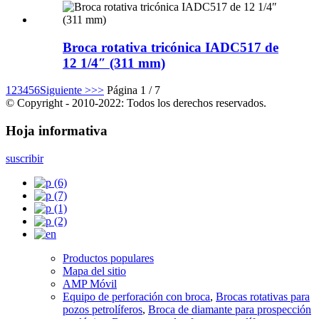
Broca rotativa tricónica IADC517 de
12 1/4″ (311 mm)
1
2
3
4
5
6
Siguiente >
>>
Página 1 / 7
© Copyright - 2010-2022: Todos los derechos reservados.
Hoja informativa
suscribir
Productos populares
Mapa del sitio
AMP Móvil
Equipo de perforación con broca
,
Brocas rotativas para
pozos petrolíferos
,
Broca de diamante para prospección