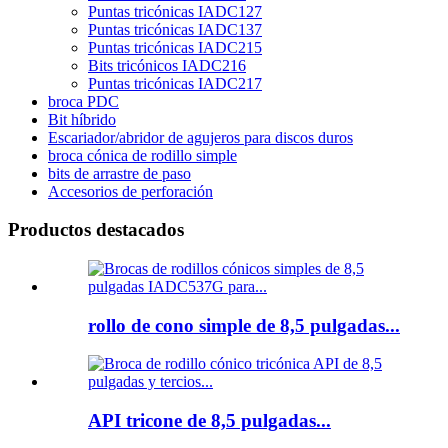
Puntas tricónicas IADC127
Puntas tricónicas IADC137
Puntas tricónicas IADC215
Bits tricónicos IADC216
Puntas tricónicas IADC217
broca PDC
Bit híbrido
Escariador/abridor de agujeros para discos duros
broca cónica de rodillo simple
bits de arrastre de paso
Accesorios de perforación
Productos destacados
rollo de cono simple de 8,5 pulgadas...
API tricone de 8,5 pulgadas...