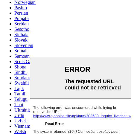
Norwegian
Pashto
Persian
Punjabi
Serbian
Sesotho
Sinhala
Slovak
Slovenian
Somali
Samoan
Scots Gaelic
Shona
Sindhi
Sundanese
Swahili
Tajik
Tamil
Telugu
Thai
Ukrainian
Urdu
Uzbek
Vietnamese
Welsh